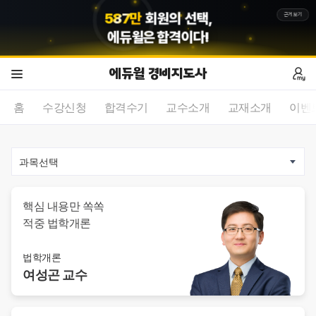
5
8
7
만
회원의 선택,
근거보기
에듀윌
은 합격이다!
에듀윌 경비지도사
홈
수강신청
합격수기
교수소개
교재소개
이벤
2
/
0
핵심 내용만 쏙쏙
적중 법학개론
법학개론
여성곤
교수