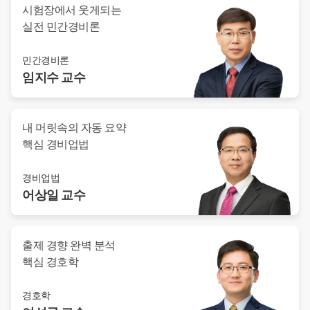
시험장에서 웃게되는
실전 민간경비론
민간경비론
임지수
교수
내 머릿속의 자동 요약
핵심 경비업법
경비업법
어상일
교수
출제 경향 완벽 분석
핵심 경호학
경호학