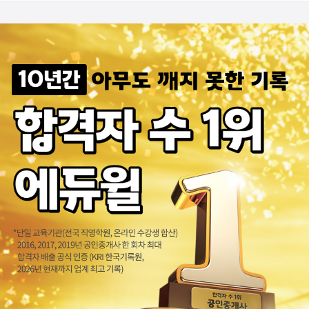
여성곤 교수님 최고예요
감사합니다 교수님
1차 합격했습니다~~^^
경비지도사를 잡아본다
감사합니다
경비지도사
어려운내용 이해하기쉽게 비유해서 설명
경비지도사열강하시는 교수님화이팅!
에듀윌교수님열강에감사합니다
법학개론 감사합니다.