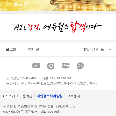
늘 감사하는 마음으로~!
긴장되어 밤을 꼬박 지세우고 차디찬 새벽 공기를 마시며 첫차를 타고 충
법학개론 여성곤 교수님이 찍어 주신 문제가 거의 다 출제 되었습니다.
합격의 비결 반복 학습
로그인
PC버전
패밀리 사이트
27회 법학개론 시험을 치며~
딕셔닝 좋았습니다.
고객상담
:
1600-6700
이메일 :
cs@eduwill.net
어렵지 않게 이해하고 들을수 있어서 좋습니다.
운영시간 : 평일 9시~20시, 토요일·공휴일 9시~17시(일요일 휴무)
요점정리를 알기 쉽게 강의해서 이해가 잘됩니다.
회사소개
이용약관
개인정보처리방침
고객센터
상호명 및 호스팅제공자 : (주)에듀윌 | 사업자 정보
너무 좋습니다.
copyright © (주)에듀윌 All rights reserved.