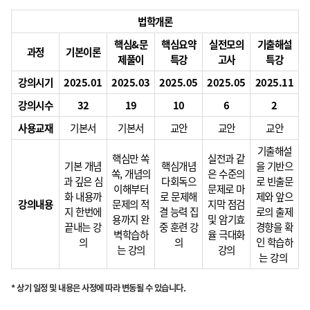
매우만족합니다 그리고, 합격하고 십어요^^
법학개론
핵심&문
핵심요약
실전모의
기출해설
수강생 입장에서 친절한 강의로 느껴집니다. 시험에도 좋은 결과가 있기를 ...
과정
기본이론
제풀이
특강
고사
특강
핵심 위주의 설명등 알기쉽게 강의 해주셔서 좋았습니다.
강의시기
2025.01
2025.03
2025.05
2025.05
2025.11
강의시수
32
19
10
6
2
핵심내용 알려주면서 수험 준비 난이도까지 알려주시는 강의에 매우 만족합니...
사용교재
기본서
기본서
교안
교안
교안
어려운 내용을 예시로 머리에 들어오네요 감사합니다.
기출해설
핵심만 쏙
실전과 같
기본 개념
핵심개념
을 기반으
쏙, 개념의
은 수준의
열정적인 강의를 해주시고 설명도 알기쉽게 해주세요~
과 깊은 심
다회독으
로 빈출문
이해부터
문제로 마
화 내용까
로 문제해
제와 앞으
강의내용
문제의 적
지막 점검
지 한번에
결 능력 집
로의 출제
교수님들의 열정적인 강의에 감동~~~~~
용까지 완
및 암기효
끝내는 강
중 훈련 강
경향을 확
벽학습하
율 극대화
의
의
인 학습하
와 ㅎㅎ 교수님이 출제하신줄 알았네요
는 강의
강의
는 강의
시험후 후기
* 상기 일정 및 내용은 사정에 따라 변동될 수 있습니다.