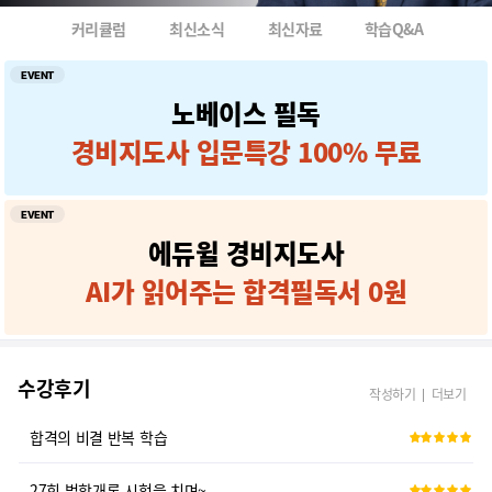
경비지도사
커리큘럼
최신소식
최신자료
학습Q&A
어려운내용 이해하기쉽게 비유해서 설명
EVENT
노베이스 필독
경비지도사열강하시는 교수님화이팅!
경비지도사 입문특강 100% 무료
에듀윌교수님열강에감사합니다
법학개론 감사합니다.
EVENT
에듀윌 경비지도사
늘 감사하는 마음으로~!
AI가 읽어주는 합격필독서 0원
긴장되어 밤을 꼬박 지세우고 차디찬 새벽 공기를 마시며 첫차를 타고 충
법학개론 여성곤 교수님이 찍어 주신 문제가 거의 다 출제 되었습니다.
수강후기
작성하기
더보기
합격의 비결 반복 학습
27회 법학개론 시험을 치며~