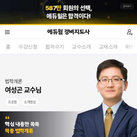
5
8
7
만
회원의 선택,
근거보기
에듀윌
은 합격이다!
에듀윌 경비지도사
홈
수강신청
합격수기
교수소개
교재소개
이벤
법학개론
여성곤 교수님
프로필
소개영상
감사합니다
핵심 내용만 쏙쏙
적중 법학개론