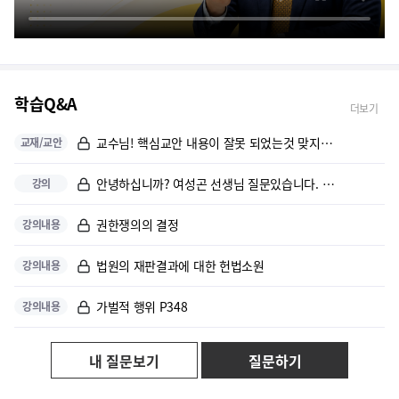
열정적인 강의 만족합니다
교수님들 강의 내용이 쉽게 전달되면서 편안하게 잘듣고있습니다
학습Q&A
이해력을 돕기 위해 예시 등 열정적 강의 감사합니다.
더보기
교수님! 핵심교안 내용이 잘못 되었는것 맞지요! 9. 조건과 기한 (2)...
교재/교안
초기 생소한 법학 시험 공부하는데 어려움이 발생하지 안을까 생각했는데 ...
안녕하십니까? 여성곤 선생님 질문있습니다. 경비업자 A/ 경비원 갑/이 ...
강의
강의 목소리 와 내용이 매우 좋습니다
권한쟁의의 결정
강의내용
강의 내용이 알찹니다.
법원의 재판결과에 대한 헌법소원
강의내용
알기쉽게 진행
가벌적 행위 P348
강의내용
생소한 단어들과 어려운 내용들을 쉽게 강의하시려고 하는 모습이 좋습니다....
내 질문보기
질문하기
어렵다고만 생각했는데 이해하기 쉽게 강의를 해주셔서 감사하니다