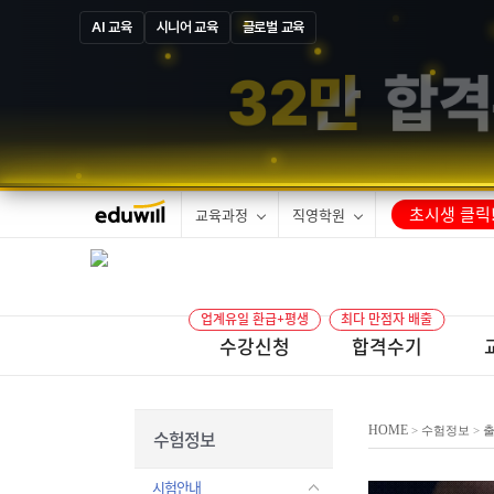
AI 교육
시니어 교육
글로벌 교육
1
3
만
합격
초시생 클릭
교육과정
직영학원
업계유일 환급+평생
최다 만점자 배출
수강신청
합격수기
HOME
>
수험정보
>
수험정보
시험안내