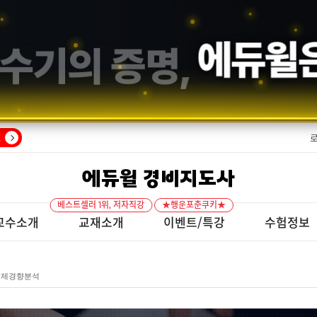
수기의 증명,
에듀윌
!
에듀윌 경비지도사
베스트셀러 1위, 저자직강
★행운포춘쿠키★
교수소개
교재소개
이벤트/특강
수험정보
출제경향분석