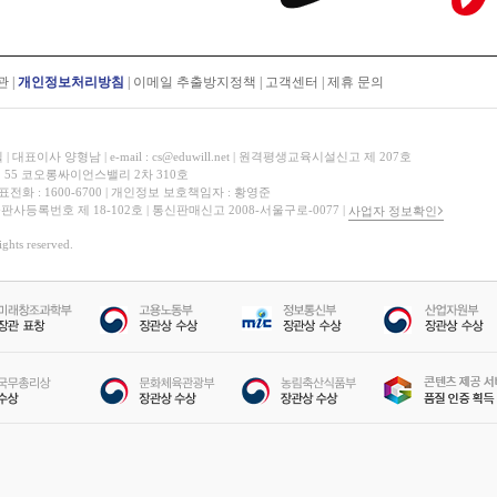
관
|
개인정보처리방침
|
이메일 추출방지정책
|
고객센터
|
제휴 문의
표이사 양형남 | e-mail : cs@eduwill.net | 원격평생교육시설신고 제 207호
 55 코오롱싸이언스밸리 2차 310호
대표전화 : 1600-6700 | 개인정보 보호책임자 : 황영준
 출판사등록번호 제 18-102호 | 통신판매신고 2008-서울구로-0077 |
사업자 정보확인
hts reserved.