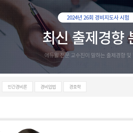
2024년 26회 경비지도사 시험
최신 출제경향 
에듀윌 전문 교수진이 말하는 출제경향 및
민간경비론
경비업법
경호학
상