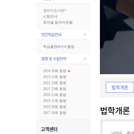
경비지도사란?
시험안내
회차별 합격자현황
연간학습안내
학습플랜&커리큘럼
총평 및 수험전략
2024 26회 총평
2023 25회 총평
2022 24회 총평
법학개론
2021 23회 총평
2020 22회 총평
2019 21회 총평
법학개론
2018 20회 총평
2017 19회 총평
고객센터
난이도 : 중