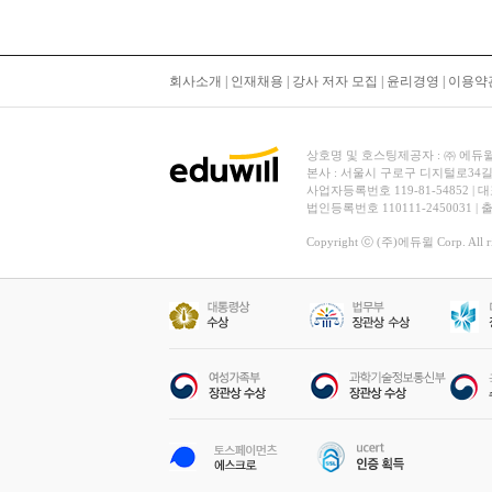
회사소개
|
인재채용
|
강사 저자 모집
|
윤리경영
|
이용약
상호명 및 호스팅제공자 : ㈜ 에듀윌 | 대
본사 : 서울시 구로구 디지털로34길
사업자등록번호 119-81-54852 | 
법인등록번호 110111-2450031 |
Copyright ⓒ (주)에듀윌 Corp. All rig