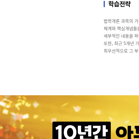
학습전략
법학개론 과목의 가
체계와 핵심개념들을
세부적인 내용을 파
또한, 최근 5개년
최우선적으로 그 부